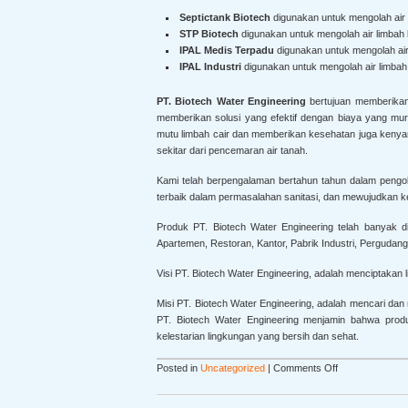
Septictank Biotech
digunakan untuk mengolah air
STP Biotech
digunakan untuk mengolah air limbah k
IPAL Medis Terpadu
digunakan untuk mengolah ai
IPAL Industri
digunakan untuk mengolah air limbah 
PT. Biotech Water Engineering
bertujuan memberikan
memberikan solusi yang efektif dengan biaya yang m
mutu limbah cair dan memberikan kesehatan juga kenya
sekitar dari pencemaran air tanah.
Kami telah berpengalaman bertahun tahun dalam pengol
terbaik dalam permasalahan sanitasi, dan mewujudkan ke
Produk PT. Biotech Water Engineering telah banyak di
Apartemen, Restoran, Kantor, Pabrik Industri, Pergud
Visi PT. Biotech Water Engineering, adalah menciptakan 
Misi PT. Biotech Water Engineering, adalah mencari dan 
PT. Biotech Water Engineering menjamin bahwa produ
kelestarian lingkungan yang bersih dan sehat.
Posted in
Uncategorized
|
Comments Off
o
n
P