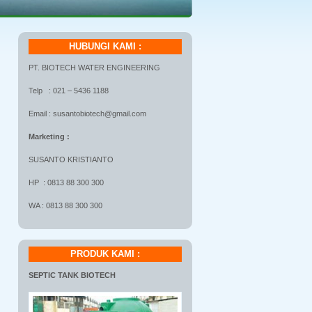
HUBUNGI KAMI :
PT. BIOTECH WATER ENGINEERING
Telp : 021 – 5436 1188
Email : susantobiotech@gmail.com
Marketing :
SUSANTO KRISTIANTO
HP : 0813 88 300 300
WA : 0813 88 300 300
PRODUK KAMI :
SEPTIC TANK BIOTECH