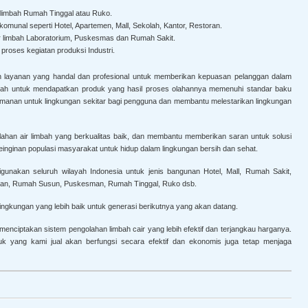
 limbah Rumah Tinggal atau Ruko.
omunal seperti Hotel, Apartemen, Mall, Sekolah, Kantor, Restoran.
r limbah Laboratorium, Puskesmas dan Rumah Sakit.
proses kegiatan produksi Industri.
 layanan yang handal dan profesional untuk memberikan kepuasan pelanggan dalam
urah untuk mendapatkan produk yang hasil proses olahannya memenuhi standar baku
manan untuk lingkungan sekitar bagi pengguna dan membantu melestarikan lingkungan
ahan air limbah yang berkualitas baik, dan membantu memberikan saran untuk solusi
inginan populasi masyarakat untuk hidup dalam lingkungan bersih dan sehat.
gunakan seluruh wilayah Indonesia untuk jenis bangunan Hotel, Mall, Rumah Sakit,
angan, Rumah Susun, Puskesman, Rumah Tinggal, Ruko dsb.
lingkungan yang lebih baik untuk generasi berikutnya yang akan datang.
menciptakan sistem pengolahan limbah cair yang lebih efektif dan terjangkau harganya.
k yang kami jual akan berfungsi secara efektif dan ekonomis juga tetap menjaga