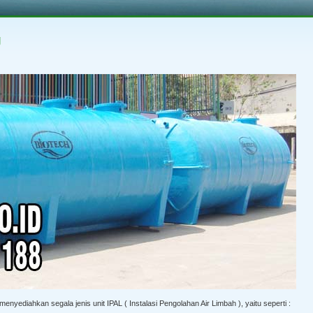
Septic Tank Biotech | Type RC - Series
g
nyediahkan segala jenis unit IPAL ( Instalasi Pengolahan Air Limbah ), yaitu seperti :